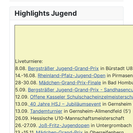
Highlights Jugend
Liveturniere:
8.08.
Bergsträßer Jugend-Grand-Prix
in Bürstadt U8
14.-16.08.
Rheinland-Pfalz-Jugend-Open
in Pirmasen
28-30.08.
Mädchen-Grand-Prix-Finale
in Bad Homb
5.09.
Bergsträßer Jugend-Grand-Prix - Sandhasenc
12.09.
Offene Kasseler Schulschacheinzelmeistersch
13.09.
40 Jahre HSJ – Jubiläumsevent
in Gernsheim
13.09.
Tandemturnier
in Gernsheim-Allmendfeld (5')
26.09. Hessische U10-Mannschaftsmeisterschaft
26.-27.09.
Joß-Fritz-Jugendopen
in Untergrombach 
13.-15.11.
Mädchen-Grand-Prix
in Oberreifenberg